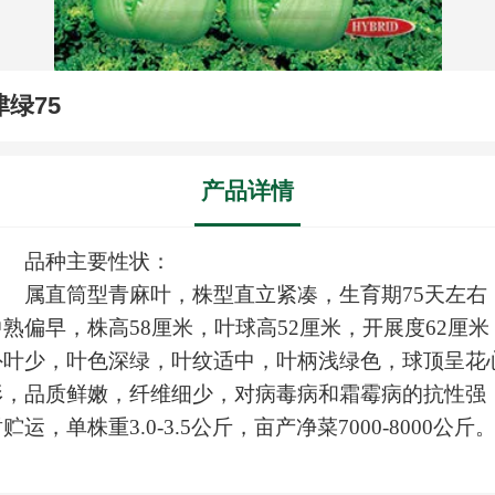
津绿75
产品详情
品种主要性状：
属直筒型青麻叶，株型直立紧凑，生育期75天左右
中熟偏早，株高58厘米，叶球高52厘米，开展度62厘米
外叶少，叶色深绿，叶纹适中，叶柄浅绿色，球顶呈花
形，品质鲜嫩，纤维细少，对病毒病和霜霉病的抗性强
贮运，单株重3.0-3.5公斤，亩产净菜7000-8000公斤