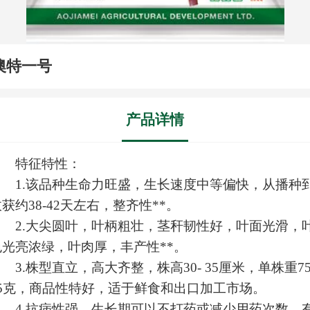
澳特一号
产品详情
特征特性：
1.该品种生命力旺盛，生长速度中等偏快，从播种
获约38-42天左右，整齐性**。
2.大尖圆叶，叶柄粗壮，茎秆韧性好，叶面光滑，
色光亮浓绿，叶肉厚，丰产性**。
3.株型直立，高大齐整，株高30- 35厘米，单株重75
85克，商品性特好，适于鲜食和出口加工市场。
4.抗病性强，生长期可以不打药或减少用药次数，